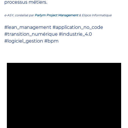
processus métiers.
e-ASY, coréalisé par
Parlym Project Management
& Elipce Informatique
#lean_management #application_no_code
#transition_numérique #industrie_4.0
#logiciel_gestion #bpm