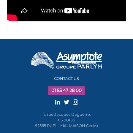
CONTACT US
01 55 47 28 00
4, rue Jacques Daguerre,
CS 90153,
92565 RUEIL-MALMAISON Cedex