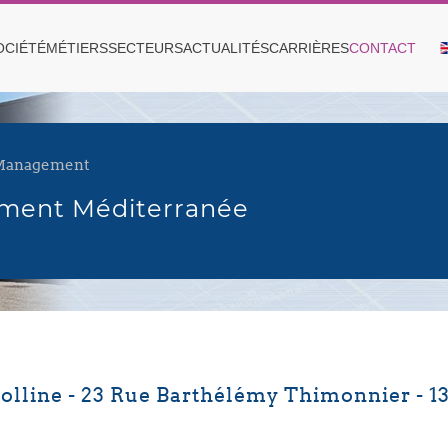
OCIÉTÉ
MÉTIERS
SECTEURS
ACTUALITÉS
CARRIÈRES
CONTACT
 Management
ement Méditerranée
olline -
23 Rue Barthélémy Thimonnier
- 