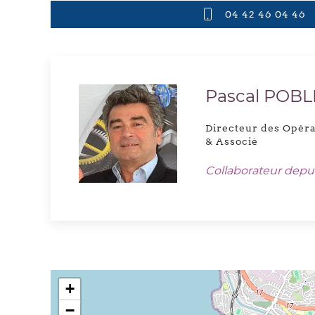
04 42 46 04 46
Pascal POBL
Directeur des Opér
& Associé
Collaborateur depu
+
−