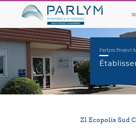
S
Parlym Project
Établiss
ZI Ecopolis Sud C