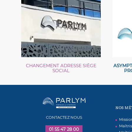
CHANGEMENT ADRESSE SIÈGE
ASYMPT
SOCIAL
PR
NOS MÉ
CONTACTEZ NOUS
Missi
Maîtri
01 55 47 28 00