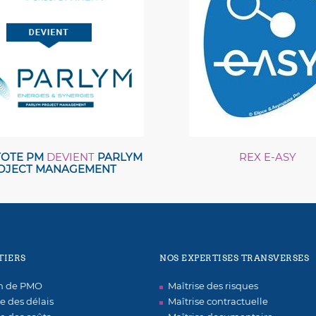
OTE PM
DEVIENT
PARLYM
REX E-ASY
OJECT MANAGEMENT
TIERS
NOS EXPERTISES TRANSVERSES
on de PMO
Maîtrise des risques
se des délais
Maîtrise contractuelle