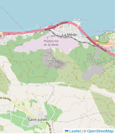
Leaflet
|
©
OpenStreetMap