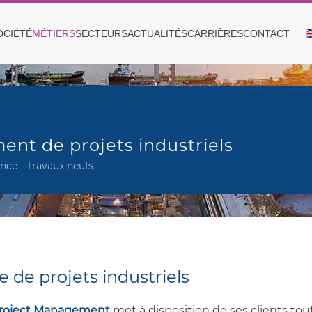
OCIÉTÉ
MÉTIERS
SECTEURS
ACTUALITÉS
CARRIÈRES
CONTACT
nt de projets industriels
nce - Travaux neufs
 de projets industriels
Project Management
met à disposition de ses clients tou