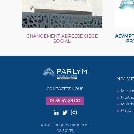
CHANGEMENT ADRESSE SIÈGE
ASYMPT
SOCIAL
PR
NOS MÉ
CONTACTEZ NOUS
Missi
Maîtri
01 55 47 28 00
Maîtri
Prépar
4, rue Jacques Daguerre,
CS 90153,