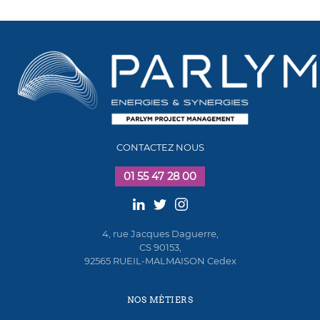
CONTACTEZ NOUS
01 55 47 28 00
4, rue Jacques Daguerre,
CS 90153,
92565 RUEIL-MALMAISON Cedex
NOS MÉTIERS