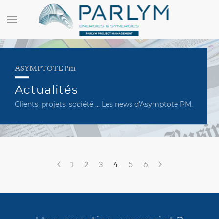
ASYMPTOTE Pm
Actualités
Clients, projets, société ... Les news d'Asymptote PM.
1
2
3
4
5
6